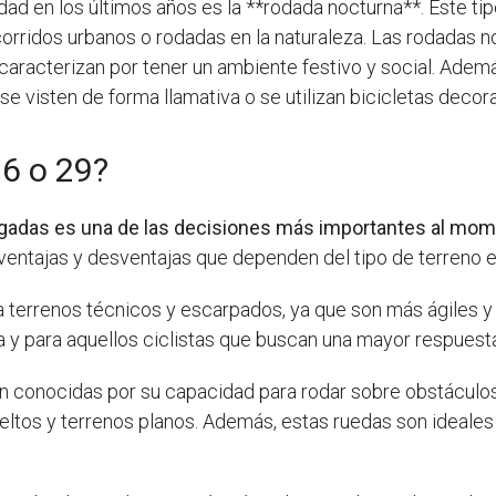
ad en los últimos años es la **rodada nocturna**. Este tip
rridos urbanos o rodadas en la naturaleza. Las rodadas no
se caracterizan por tener un ambiente festivo y social. Ade
e visten de forma llamativa o se utilizan bicicletas decor
26 o 29?
ulgadas es una de las decisiones más importantes al mom
tajas y desventajas que dependen del tipo de terreno en el
a terrenos técnicos y escarpados, ya que son más ágiles y
 y para aquellos ciclistas que buscan una mayor respuesta 
n conocidas por su capacidad para rodar sobre obstáculos
eltos y terrenos planos. Además, estas ruedas son ideales