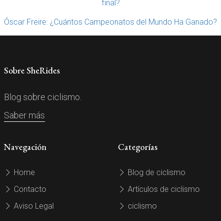
final?
Óscar Freire: ¿Cuántos Campeonatos del Mundo Ha Ganado?
Sobre SheRides
Blog sobre ciclismo.
Saber más
Navegación
Categorías
Home
Blog de ciclismo
Contacto
Artículos de ciclismo
Aviso Legal
ciclismo