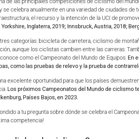
 de las principales competiciones de ciclismo del mundo.
s) y se celebra anualmente en una variedad de ciudades de 
raestructura, el recurso y la intención de la UCI de promov
kshire, Inglaterra, 2019; Innsbruck, Austria, 2018; Berg
es categorías: bicicleta de carretera, ciclismo de monta
ción, aunque los ciclistas cambien entre las carreras. T
 se conoce como el Campeonato del Mundo de Equipos.
En e
as, como las pruebas de relevo y la prueba de contrarrel
 excelente oportunidad para que los países demuestren s
ia.
Los próximos Campeonatos del Mundo de ciclismo tend
alkenburg, Países Bajos, en 2023.
ondido a tu pregunta sobre dónde se celebra el Campeona
óxima competencia!