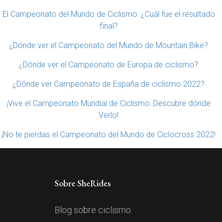
El Campeonato del Mundo de Ciclismo: ¿Cuál fue el resultado
final?
¿Dónde ver el Campeonato del Mundo de Mountain Bike?
¿Dónde ver el Campeonato de Europa de ciclismo?
¿Dónde ver Campeonato de España de ciclismo 2022?
¡Vive el Campeonato Mundial de Ciclismo: Descubre dónde
Verlo!
¡No te pierdas el Campeonato del Mundo de Ciclocross 2022!
Sobre SheRides
Blog sobre ciclismo.