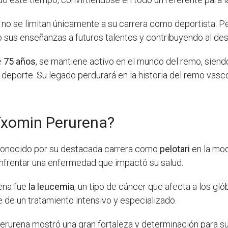
 no se limitan únicamente a su carrera como deportista.
o sus enseñanzas a futuros talentos y contribuyendo al des
e
75 años
, se mantiene activo en el mundo del remo, sien
eporte. Su legado perdurará en la historia del remo vasco 
Txomin Perurena?
conocido por su destacada carrera como
pelotari
en la mod
enfrentar una enfermedad que impactó su salud.
ena fue
la leucemia
, un tipo de cáncer que afecta a los gl
 de un tratamiento intensivo y especializado.
, Perurena mostró una gran fortaleza y determinación para s