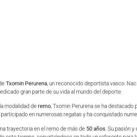
 de
Txomin Perurena
, un reconocido deportista vasco. Naci
dedicado gran parte de su vida al mundo del deporte.
 la modalidad de
remo
, Txomin Perurena se ha destacado p
ha participado en numerosas regatas y ha conquistado numer
una trayectoria en el remo de más de
50 años
. Su pasión y
do este tiempo, convirtiéndose en todo un referente para