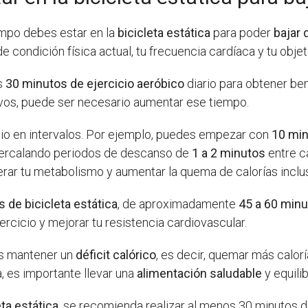
mpo debes estar en la
bicicleta estática
para poder
bajar 
e condición física actual, tu frecuencia cardíaca y tu obje
os
30 minutos de ejercicio aeróbico
diario para obtener ben
ivos, puede ser necesario aumentar ese tiempo.
icio en intervalos. Por ejemplo, puedes empezar con
10 min
ntercalando periodos de descanso de
1 a 2 minutos
entre c
lerar tu metabolismo y aumentar la quema de calorías inclu
 de bicicleta estática
, de aproximadamente
45 a 60 min
ercicio y mejorar tu resistencia cardiovascular.
es mantener un
déficit calórico
, es decir, quemar más calorí
a, es importante llevar una
alimentación saludable
y equili
eta estática
, se recomienda realizar al menos 30 minutos de