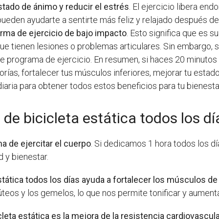
stado de ánimo y reducir el estrés
. El ejercicio libera en
pueden ayudarte a sentirte más feliz y relajado después de
forma de ejercicio de bajo impacto
. Esto significa que es s
 que tienen lesiones o problemas articulares. Sin embargo
 programa de ejercicio. En resumen, si haces 20 minutos d
rías, fortalecer tus músculos inferiores, mejorar tu estado
diaria para obtener todos estos beneficios para tu bienestar
de bicicleta estática todos los dí
a de ejercitar el cuerpo
. Si dedicamos 1 hora todos los d
d y bienestar.
stática todos los días ayuda a fortalecer los músculos de l
lúteos y los gemelos, lo que nos permite tonificar y aumenta
icleta estática es la mejora de la resistencia cardiovascul