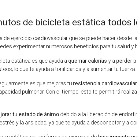
utos de bicicleta estática todos l
 de ejercicio cardiovascular que se puede hacer desde l
puedes experimentar numerosos beneficios para tu salud y b
icleta estática es que ayuda a
quemar calorías
y a
perder 
teos, lo que te ayuda a tonificarlos y a aumentar tu fuerza.
 regularmente es que mejoras tu
resistencia cardiovascula
apacidad pulmonar. Con el tiempo, esto te permitirá realiz
jorar tu estado de ánimo
debido a la liberación de endorf
 estrés y la ansiedad, ya que te ayuda a desconectar y a co
leta estática es una forma de ejercicio de
bajo impacto
que