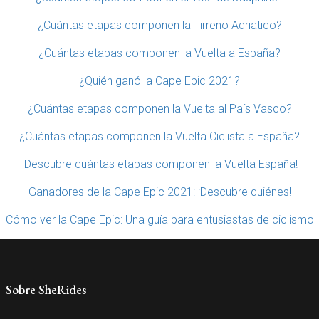
¿Cuántas etapas componen la Tirreno Adriatico?
¿Cuántas etapas componen la Vuelta a España?
¿Quién ganó la Cape Epic 2021?
¿Cuántas etapas componen la Vuelta al País Vasco?
¿Cuántas etapas componen la Vuelta Ciclista a España?
¡Descubre cuántas etapas componen la Vuelta España!
Ganadores de la Cape Epic 2021: ¡Descubre quiénes!
Cómo ver la Cape Epic: Una guía para entusiastas de ciclismo
Sobre SheRides