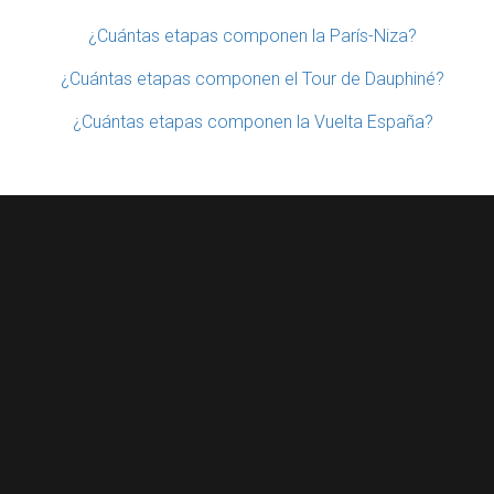
¿Cuántas etapas componen la París-Niza?
¿Cuántas etapas componen el Tour de Dauphiné?
¿Cuántas etapas componen la Vuelta España?