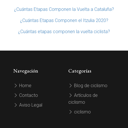
¿Cuántas Etapas Componen la Vuelta a Cataluña?
¿Cuántas Etapas Componen el Itzulia 2020?
¿Cuántas etapas componen la vuelta ciclista?
Navegación
Categorías
Home
Blog de ciclismo
Contacto
Artículos de
ciclismo
Aviso Legal
ciclismo