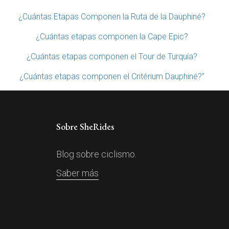
¿Cuántas Etapas Componen la Ruta de la Dauphiné?
¿Cuántas etapas componen la Cape Epic?
¿Cuántas etapas componen el Tour de Turquía?
¿Cuántas etapas componen el Critérium Dauphiné?”
Sobre SheRides
Blog sobre ciclismo.
Saber más