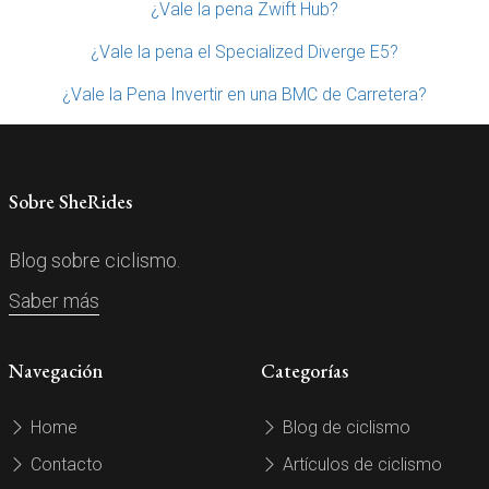
¿Vale la pena Zwift Hub?
¿Vale la pena el Specialized Diverge E5?
¿Vale la Pena Invertir en una BMC de Carretera?
Sobre SheRides
Blog sobre ciclismo.
Saber más
Navegación
Categorías
Home
Blog de ciclismo
Contacto
Artículos de ciclismo