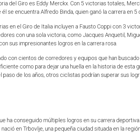
toria del Giro es Eddy Merckx. Con 5 victorias totales, Me
 él se encuentra Alfredo Binda, quien ganó la carrera en 5
rias en el Giro de Italia incluyen a Fausto Coppi con 3 victo
edores con una sola victoria, como Jacques Anquetil, Migu
o con sus impresionantes logros en la carrera rosa.
ntado con cientos de corredores y equipos que han buscado 
iciente como para dejar una huella en la historia de esta 
 el paso de los años, otros ciclistas podrían superar sus lo
que ha conseguido múltiples logros en su carrera deportiva
c
nació en Trbovlje, una pequeña ciudad situada en la regió