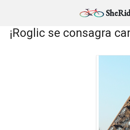
SheRid
¡Roglic se consagra ca