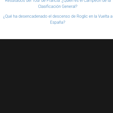
Resultados del Tour de Francia: ¿Quién es el Campeón de la
Clasificación General?
¿Qué ha desencadenado el descenso de Roglic en la Vuelta a
España?