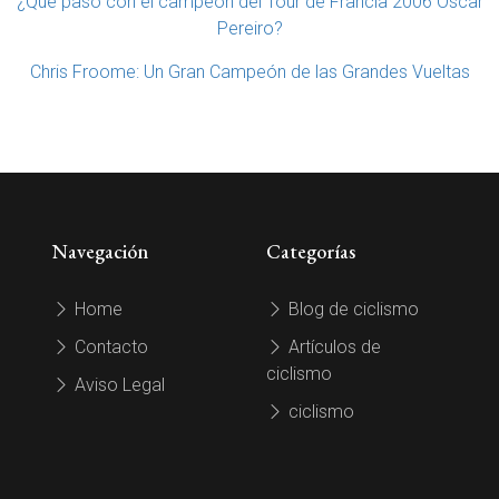
¿Qué pasó con el campeón del Tour de Francia 2006 Óscar
Pereiro?
Chris Froome: Un Gran Campeón de las Grandes Vueltas
Navegación
Categorías
Home
Blog de ciclismo
Contacto
Artículos de
ciclismo
Aviso Legal
ciclismo