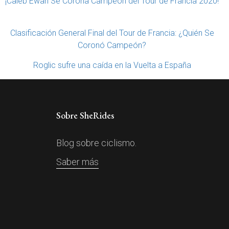
¡Caleb Ewan Se Corona Campeón del Tour de Francia 2020!
Clasificación General Final del Tour de Francia: ¿Quién Se
Coronó Campeón?
Roglic sufre una caída en la Vuelta a España
Sobre SheRides
Blog sobre ciclismo.
Saber más