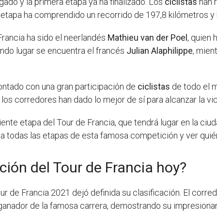
egado y la primera etapa ya ha finalizado. Los
ciclistas
han r
a etapa ha comprendido un recorrido de 197,8 kilómetros y
Francia ha sido el neerlandés
Mathieu van der Poel
, quien
ndo lugar se encuentra el francés
Julian Alaphilippe
, mien
ontado con una gran participación de
ciclistas
de todo el 
s corredores han dado lo mejor de sí para alcanzar la vic
iente etapa del Tour de Francia, que tendrá lugar en la ciu
todas las etapas de esta famosa competición y ver quién 
ción del Tour de Francia hoy?
r de Francia 2021 dejó definida su clasificación. El corr
nador de la famosa carrera, demostrando su impresionante