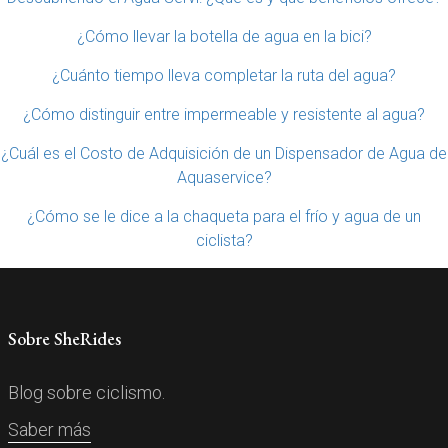
¿Cómo llevar la botella de agua en la bici?
¿Cuánto tiempo lleva completar la ruta del agua?
¿Cómo distinguir entre impermeable y resistente al agua?
¿Cuál es el Costo de Adquisición de un Dispensador de Agua de
Aquaservice?
¿Cómo se le dice a la chaqueta para el frío y agua de un
ciclista?
Sobre SheRides
Blog sobre ciclismo.
Saber más