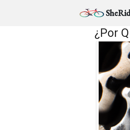
SheRid
¿Por Q