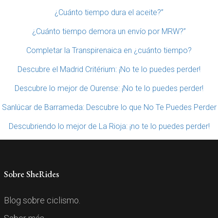
¿Cuánto tiempo dura el aceite?”
¿Cuánto tiempo demora un envío por MRW?”
Completar la Transpirenaica en ¿cuánto tiempo?
Descubre el Madrid Critérium: ¡No te lo puedes perder!
Descubre lo mejor de Ourense: ¡No te lo puedes perder!
Sanlúcar de Barrameda: Descubre lo que No Te Puedes Perder
Descubriendo lo mejor de La Rioja: ¡no te lo puedes perder!
Sobre SheRides
Blog sobre ciclismo.