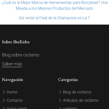
¿Cuál es la Mejor Marca de Herramientas para Bicicletas? Una
Mirada a los Mejores Productos del Mercado
Así verás la Final de la Champions en La 1
Sobre SheRides
Blog sobre ciclismo.
Saber más
Navegación
Categorías
Home
Blog de ciclismo
Contacto
Artículos de ciclismo
Aviso Legal
ciclismo