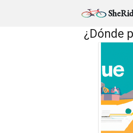
SheRid
¿Dónde pu