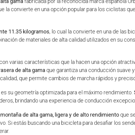
 alta gama
fabricada por la reconocida marca española Orb
ue la convierte en una opción popular para los ciclistas q
nte 11.35 kilogramos
, lo cual la convierte en una de las b
nación de materiales de alta calidad utilizados en su con
on varias características que la hacen una opción atractiv
asera de alta gama
que garantiza una conducción suave y
 calidad, que permite cambios de marcha rápidos y precis
0 es su geometría optimizada para el máximo rendimiento.
nderos, brindando una experiencia de conducción excepcio
 montaña de alta gama, ligera y de alto rendimiento
que se
o. Si estás buscando una bicicleta para desafiar los send
erar.