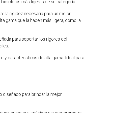
s bicicletas más ligeras de su categoría.
ar la rigidez necesaria para un mejor
lta gama que la hacen más ligera, como la
señada para soportar los rigores del
iles.
o y características de alta gama. Ideal para
o diseñado para brindar la mejor
 reducir su peso al máximo sin comprometer