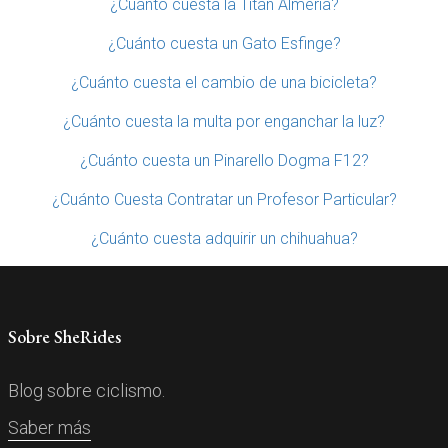
¿Cuánto cuesta la Titán Almería?
¿Cuánto cuesta un Gato Esfinge?
¿Cuánto cuesta el cambio de una bicicleta?
¿Cuánto cuesta la multa por enganchar la luz?
¿Cuánto cuesta un Pinarello Dogma F12?
¿Cuánto Cuesta Contratar un Profesor Particular?
¿Cuánto cuesta adquirir un chihuahua?
Sobre SheRides
Blog sobre ciclismo.
Saber más