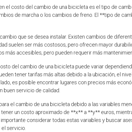
en el costo del cambio de una bicicleta es el tipo de cambi
mbios de marcha o los cambios de freno. El **tipo de camb
l cambio que se desea instalar. Existen cambios de diferen
idad suelen ser más costosos, pero ofrecen mayor durabilid
ios más accesibles, pero pueden requerir más mantenimient
to del cambio de una bicicleta puede variar dependiendo d
eden tener tarifas más altas debido a la ubicación, el nive
o lado, es posible encontrar lugares con precios más econó
n buen servicio de calidad.
para el cambio de una bicicleta debido a las variables me
tener un costo aproximado de **x** a **y** euros, mient
Es importante considerar todas estas variables y buscar as
el servicio.