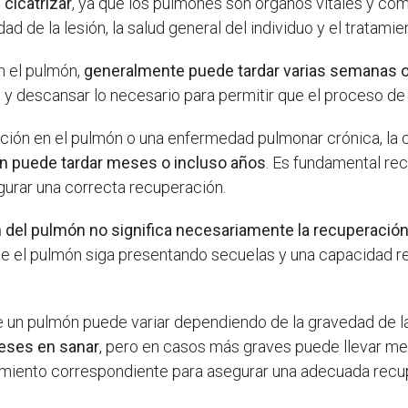
cicatrizar
, ya que los pulmones son órganos vitales y com
 de la lesión, la salud general del individuo y el tratamie
n el pulmón,
generalmente puede tardar varias semanas 
 y descansar lo necesario para permitir que el proceso d
ión en el pulmón o una enfermedad pulmonar crónica, la c
ón puede tardar meses o incluso años
. Es fundamental re
gurar una correcta recuperación.
ón del pulmón no significa necesariamente la recuperació
que el pulmón siga presentando secuelas y una capacidad re
e un pulmón puede variar dependiendo de la gravedad de la
eses en sanar
, pero en casos más graves puede llevar me
uimiento correspondiente para asegurar una adecuada recu