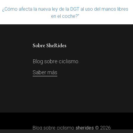
¿Cómo afecta la nueva ley de la DGT al uso del manos libres
en el coche?”
Sobre SheRides
Blog sobre ciclismo.
Saber más
Blog sobre ciclismo
sherides
© 2026