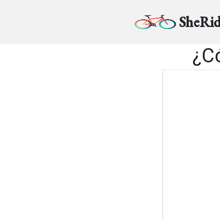
SheRid
¿C