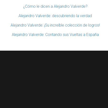
¿Cómo le dicen a Alejandro Valverde?
Alejandro Valverde: descubriendo la verdad
Alejandro Valverde: ¡Su increíble colección de logros!
Alejandro Valverde: Contando sus Vueltas a España