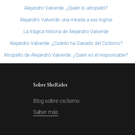
Alejandro Valverde: ¿Quién lo atropelló?
Alejandro Valverde: una mirada a sus logros
La trágica historia de Alejandro Valverde
Alejandro Valverde: ¿Cuánto ha Ganado del Ciclismo?
Atropello de Alejandro Valverde: ¿Quién es el responsable?
Sobre SheRides
Blog sobre ciclismo.
Saber más