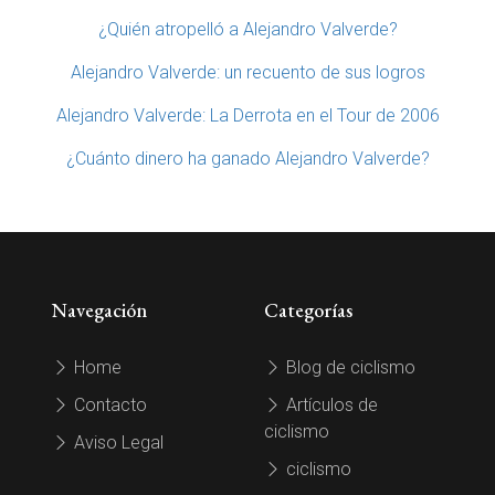
¿Quién atropelló a Alejandro Valverde?
Alejandro Valverde: un recuento de sus logros
Alejandro Valverde: La Derrota en el Tour de 2006
¿Cuánto dinero ha ganado Alejandro Valverde?
Navegación
Categorías
Home
Blog de ciclismo
Contacto
Artículos de
ciclismo
Aviso Legal
ciclismo