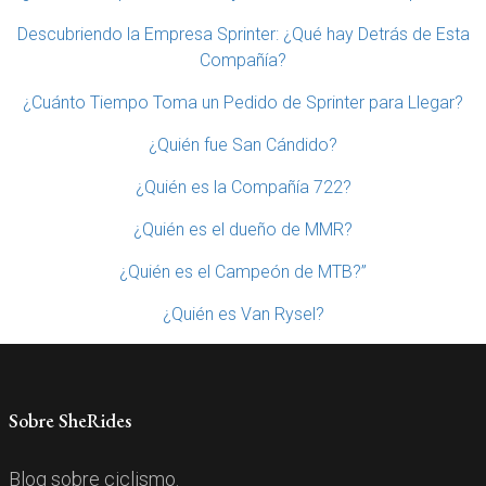
Descubriendo la Empresa Sprinter: ¿Qué hay Detrás de Esta
Compañía?
¿Cuánto Tiempo Toma un Pedido de Sprinter para Llegar?
¿Quién fue San Cándido?
¿Quién es la Compañía 722?
¿Quién es el dueño de MMR?
¿Quién es el Campeón de MTB?”
¿Quién es Van Rysel?
Sobre SheRides
Blog sobre ciclismo.