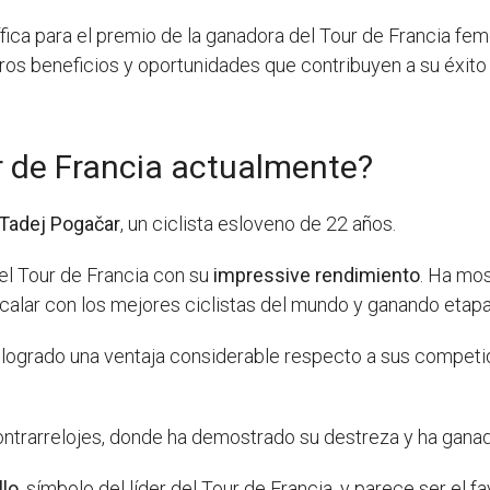
ica para el premio de la ganadora del Tour de Francia feme
ros beneficios y oportunidades que contribuyen a su éxito 
ur de Francia actualmente?
Tadej Pogačar
, un ciclista esloveno de 22 años.
el Tour de Francia con su
impressive rendimiento
. Ha mos
alar con los mejores ciclistas del mundo y ganando etapa
 logrado una ventaja considerable respecto a sus competido
ntrarrelojes, donde ha demostrado su destreza y ha ganado
llo
, símbolo del líder del Tour de Francia, y parece ser el fa