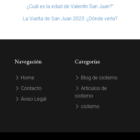
¿Cuál es la edad de Valentín San Juan?”
La Vuelta de San Juan 2023: ¿Dónde verla?
Navegación
Categorías
Home
Blog de ciclismo
Contacto
Artículos de
ciclismo
Aviso Legal
ciclismo