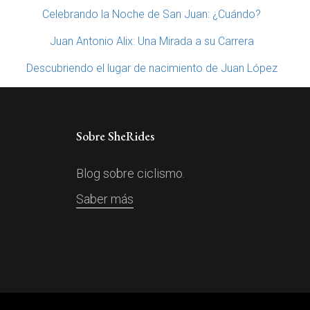
Celebrando la Noche de San Juan: ¿Cuándo?
Juan Antonio Alix: Una Mirada a su Carrera
Descubriendo el lugar de nacimiento de Juan López
Sobre SheRides
Blog sobre ciclismo.
Saber más