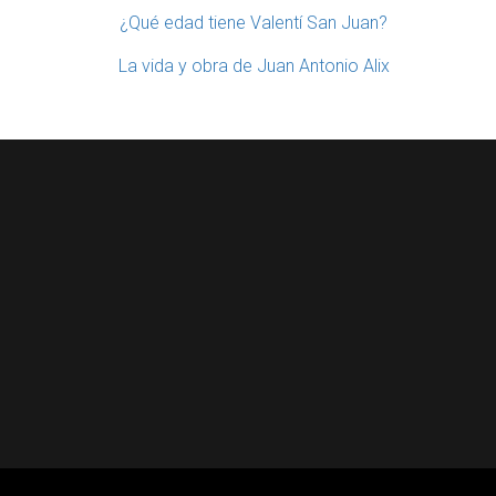
¿Qué edad tiene Valentí San Juan?
La vida y obra de Juan Antonio Alix