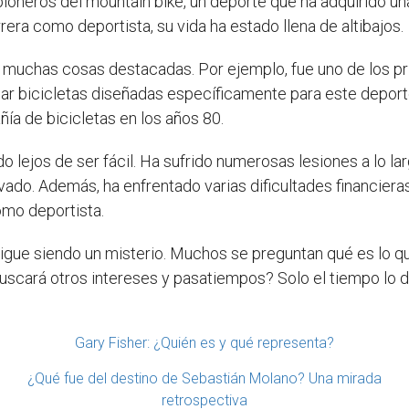
neros del mountain bike, un deporte que ha adquirido una
rrera como deportista, su vida ha estado llena de altibajos.
ado muchas cosas destacadas. Por ejemplo, fue uno de los
llar bicicletas diseñadas específicamente para este depo
ía de bicicletas en los años 80.
do lejos de ser fácil. Ha sufrido numerosas lesiones a lo 
o. Además, ha enfrentado varias dificultades financieras a
omo deportista.
sigue siendo un misterio. Muchos se preguntan qué es lo qu
uscará otros intereses y pasatiempos? Solo el tiempo lo di
Gary Fisher: ¿Quién es y qué representa?
¿Qué fue del destino de Sebastián Molano? Una mirada
retrospectiva