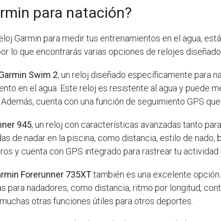
armin para natación?
eloj Garmin para medir tus entrenamientos en el agua, está
 por lo que encontrarás varias opciones de relojes diseña
Garmin Swim 2
, un reloj diseñado específicamente para 
to en el agua. Este reloj es resistente al agua y puede me
o. Además, cuenta con una función de seguimiento GPS que t
nner 945
, un reloj con características avanzadas tanto pa
das de nadar en la piscina, como distancia, estilo de nado,
ros y cuenta con GPS integrado para rastrear tu actividad 
rmin Forerunner 735XT
también es una excelente opción. E
s para nadadores, como distancia, ritmo por longitud, c
muchas otras funciones útiles para otros deportes.