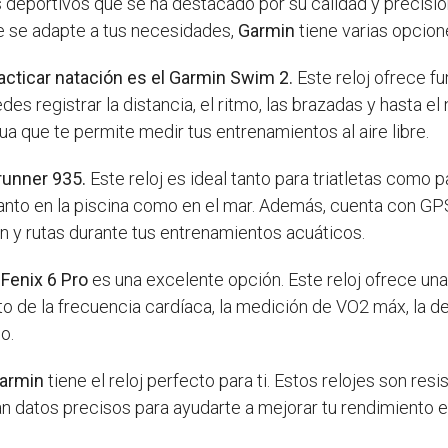
deportivos que se ha destacado por su calidad y precisió
ue se adapte a tus necesidades,
Garmin
tiene varias opcione
acticar natación es el Garmin Swim 2.
Este reloj ofrece f
des registrar la distancia, el ritmo, las brazadas y hasta
 que te permite medir tus entrenamientos al aire libre.
runner 935.
Este reloj es ideal tanto para triatletas como 
o tanto en la piscina como en el mar. Además, cuenta con 
ión y rutas durante tus entrenamientos acuáticos.
Fenix 6 Pro
es una excelente opción. Este reloj ofrece un
o de la frecuencia cardíaca, la medición de VO2 máx, la d
o.
armin
tiene el reloj perfecto para ti. Estos relojes son res
 datos precisos para ayudarte a mejorar tu rendimiento e