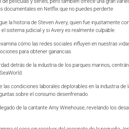
 de películas y series, pero también ofrece una gran vari
res documentales en Netflix que no puedes perderte:
gue la historia de Steven Avery, quien fue injustamente c
el sistema judicial y si Avery es realmente culpable.
examina cómo las redes sociales influyen en nuestras vid
ciones para obtener ganancias.
rdad detrás de la industria de los parques marinos, centrán
 SeaWorld.
 las condiciones laborales deplorables en la industria de 
eguntas sobre el consumo desenfrenado.
el legado de la cantante Amy Winehouse, revelando los desa
.
amina el caso sin resolver del asesinato de la pequeña J