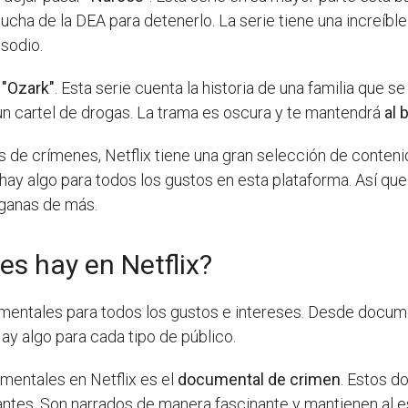
ucha de la DEA para detenerlo. La serie tiene una increíbl
sodio.
á
"Ozark"
. Esta serie cuenta la historia de una familia que s
n cartel de drogas. La trama es oscura y te mantendrá
al 
rias de crímenes, Netflix tiene una gran selección de conten
y algo para todos los gustos en esta plataforma. Así que r
 ganas de más.
s hay en Netflix?
entales para todos los gustos e intereses. Desde document
ay algo para cada tipo de público.
entales en Netflix es el
documental de crimen
. Estos d
antes. Son narrados de manera fascinante y mantienen al 