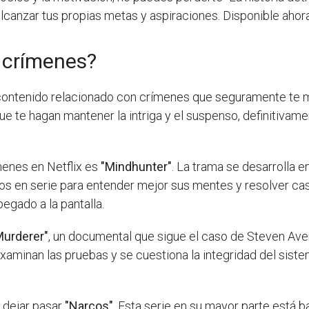
alcanzar tus propias metas y aspiraciones. Disponible ahor
e crímenes?
contenido relacionado con crímenes que seguramente te m
e te hagan mantener la intriga y el suspenso, definitivame
menes en Netflix es
"Mindhunter"
. La trama se desarrolla 
os en serie para entender mejor sus mentes y resolver cas
egado a la pantalla.
Murderer"
, un documental que sigue el caso de Steven Ave
examinan las pruebas y se cuestiona la integridad del sistema
s dejar pasar
"Narcos"
. Esta serie en su mayor parte está b