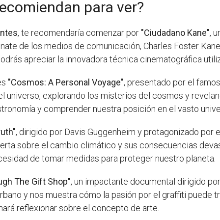
ecomiendan para ver?
antes
, te recomendaría comenzar por
"Ciudadano Kane"
, 
gnate de los medios de comunicación, Charles Foster Kane
odrás apreciar la innovadora técnica cinematográfica utili
es
"Cosmos: A Personal Voyage"
, presentado por el famo
el universo, explorando los misterios del cosmos y reveland
stronomía y comprender nuestra posición en el vasto unive
ruth"
, dirigido por Davis Guggenheim y protagonizado por 
erta sobre el cambio climático y sus consecuencias devast
ecesidad de tomar medidas para proteger nuestro planeta.
ugh The Gift Shop"
, un impactante documental dirigido por 
urbano y nos muestra cómo la pasión por el graffiti puede t
ará reflexionar sobre el concepto de arte.