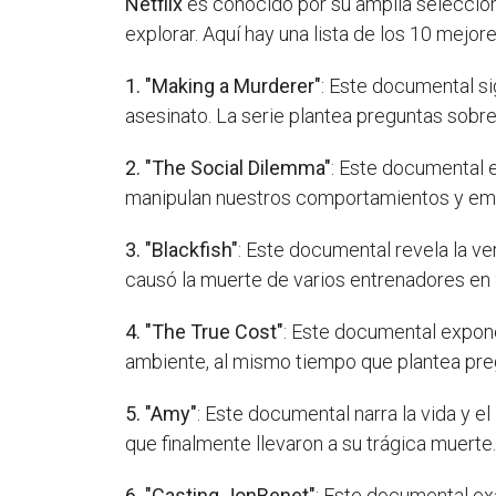
Netflix
es conocido por su amplia selección
explorar. Aquí hay una lista de los 10 mejo
1. "Making a Murderer"
: Este documental si
asesinato. La serie plantea preguntas sobre 
2. "The Social Dilemma"
: Este documental 
manipulan nuestros comportamientos y emo
3. "Blackfish"
: Este documental revela la ve
causó la muerte de varios entrenadores en
4. "The True Cost"
: Este documental expone
ambiente, al mismo tiempo que plantea pr
5. "Amy"
: Este documental narra la vida y 
que finalmente llevaron a su trágica muerte
6. "Casting JonBenet"
: Este documental ex