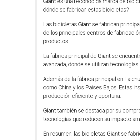
Giant
es una reconocida marca de bicicle
dónde se fabrican estas bicicletas?
Las bicicletas
Giant
se fabrican princip
de los principales centros de fabricació
productos.
La fábrica principal de
Giant
se encuentr
avanzada, donde se utilizan tecnologías 
Además de la fábrica principal en Taich
como China y los Países Bajos. Estas in
producción eficiente y oportuna.
Giant
también se destaca por su comprom
tecnologías que reducen su impacto ambi
En resumen, las bicicletas
Giant
se fabri