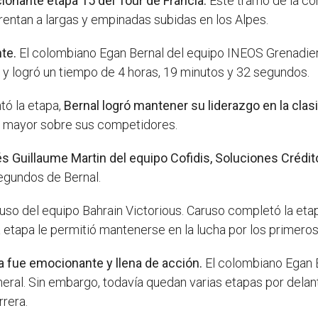
ionante etapa 15 del Tour de Francia.
Este tramo de la co
frentan a largas y empinadas subidas en los Alpes.
te.
El colombiano Egan Bernal del equipo INEOS Grenadiers 
y logró un tiempo de 4 horas, 19 minutos y 32 segundos.
tó la etapa,
Bernal logró mantener su liderazgo en la clasi
aún mayor sobre sus competidores.
s Guillaume Martin del equipo Cofidis, Soluciones Crédit
segundos de Bernal.
aruso del equipo Bahrain Victorious. Caruso completó la et
tapa le permitió mantenerse en la lucha por los primeros
a fue emocionante y llena de acción.
El colombiano Egan B
eneral. Sin embargo, todavía quedan varias etapas por del
rrera.