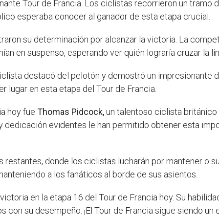
nante Tour de Francia. Los ciclistas recorrieron un tramo
úblico esperaba conocer al ganador de esta etapa crucial.
aron su determinación por alcanzar la victoria. La compet
ían en suspenso, esperando ver quién lograría cruzar la l
clista destacó del pelotón y demostró un impresionante 
mer lugar en esta etapa del Tour de Francia.
ia hoy fue
Thomas Pidcock,
un talentoso ciclista británi
o y dedicación evidentes le han permitido obtener esta imp
as restantes, donde los ciclistas lucharán por mantener o s
nteniendo a los fanáticos al borde de sus asientos.
ictoria en la etapa 16 del Tour de Francia hoy. Su habilida
os con su desempeño. ¡El Tour de Francia sigue siendo un 