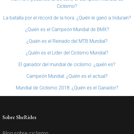
Ciclismo?
La batalla por el récord de la hora: ¿Quién le ganó a Indurain?
¿Quién es el Campeón Mundial de BMX?
¿Quién es el Reinado del MTB Mundial?
¿Quién es el Líder del Ciclismo Mundial?
El ganador del mundial de ciclismo: ¿quién es?
Campeón Mundial: ¿Quién es el actual?
Mundial de Ciclismo 2018: ¿Quién es el Ganador?
Sobre SheRides
Blog sobre ciclismo.