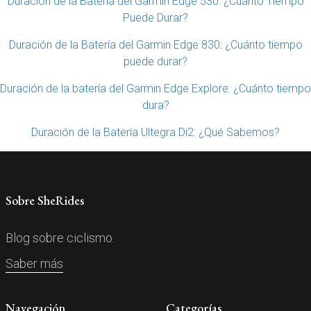
Duración de la Batería del Garmin Edge 530: ¿Cuánto Tiempo
Puede Durar?
Duración de la Batería del Garmin Edge 830: ¿Cuánto tiempo
puede durar?
Duración de la batería del Garmin Edge Explore: ¿Cuánto tiempo
dura?
Duración de la Batería Ultegra Di2: ¿Qué Sabemos?
Sobre SheRides
Blog sobre ciclismo.
Saber más
Navegación
Categorías