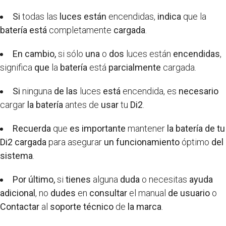
Si
todas las
luces están
encendidas,
indica
que la
batería está
completamente
cargada
.
En cambio,
si sólo
una
o
dos
luces están
encendidas
,
significa
que
la
batería
está
parcialmente
cargada.
Si
ninguna
de las
luces
está
encendida, es
necesario
cargar
la batería
antes de
usar
tu
Di2
.
Recuerda
que
es importante
mantener
la batería
de tu
Di2
cargada
para asegurar
un funcionamiento
óptimo
del
sistema
.
Por último,
si
tienes
alguna
duda
o necesitas
ayuda
adicional
, no
dudes
en
consultar
el manual
de usuario
o
Contactar
al
soporte técnico
de
la marca
.