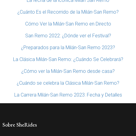
La fecha de la icónica Milán San Remo
¿Cuánto Es el Recorrido de la Milán-San Remo?
Cómo Ver la Milán-San Remo en Directo
San Remo 2022: ¿Dónde ver el Festival?
¿Preparados para la Milán-San Remo 2023?
La Clásica Milán-San Remo: ¿Cuándo Se Celebrará?
¿Cómo ver la Milán-San Remo desde casa?
¿Cuándo se celebra la Clásica Milán-San Remo?
La Carrera Milán-San Remo 2023: Fecha y Detalles
Sobre SheRides