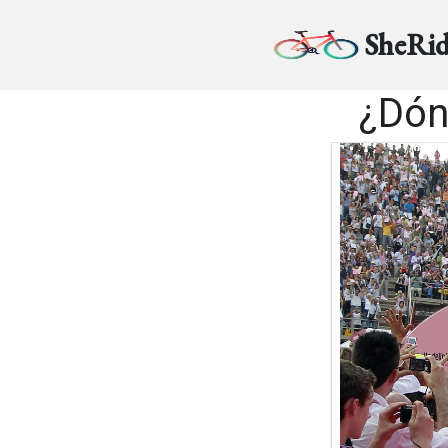
SheRid
¿Dón