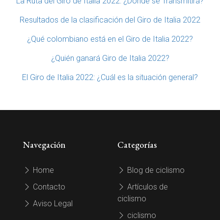
La Ruta del Giro de Italia 2022: ¿Dónde se Transmitirá?
Resultados de la clasificación del Giro de Italia 2022
¿Qué colombiano está en el Giro de Italia 2022?
¿Quién ganará Giro de Italia 2022?
El Giro de Italia 2022: ¿Cuál es la situación general?
Navegación
Categorías
Home
Blog de ciclismo
Contacto
Artículos de
ciclismo
Aviso Legal
ciclismo