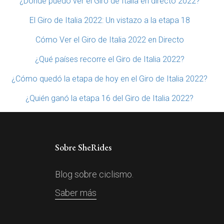
¿Dónde puedo ver el Giro de Italia en directo 2022?
El Giro de Italia 2022: Un vistazo a la etapa 18
Cómo Ver el Giro de Italia 2022 en Directo
¿Qué países recorre el Giro de Italia 2022?
¿Cómo quedó la etapa de hoy en el Giro de Italia 2022?
¿Quién ganó la etapa 16 del Giro de Italia 2022?
Sobre SheRides
Blog sobre ciclismo.
Saber más