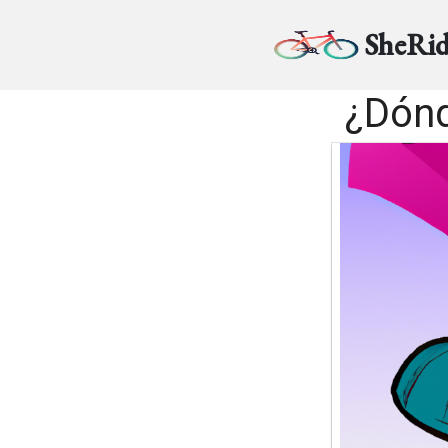
SheRid
¿Dónd