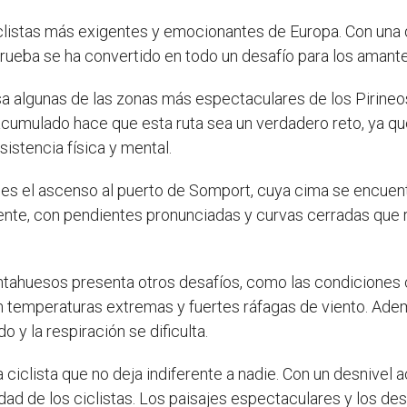
iclistas más exigentes y emocionantes de Europa. Con una 
prueba se ha convertido en todo un desafío para los amant
esa algunas de las zonas más espectaculares de los Pirine
l acumulado hace que esta ruta sea un verdadero reto, ya qu
istencia física y mental.
 es el ascenso al puerto de Somport, cuya cima se encue
ente, con pendientes pronunciadas y curvas cerradas que r
ahuesos presenta otros desafíos, como las condiciones cli
n temperaturas extremas y fuertes ráfagas de viento. Ademá
o y la respiración se dificulta.
 ciclista que no deja indiferente a nadie. Con un desnive
idad de los ciclistas. Los paisajes espectaculares y los d