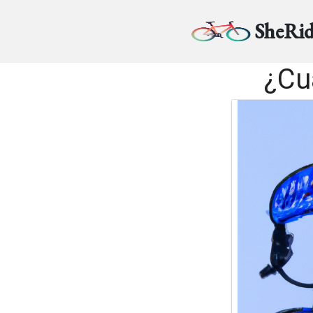
SheRid
¿Cu