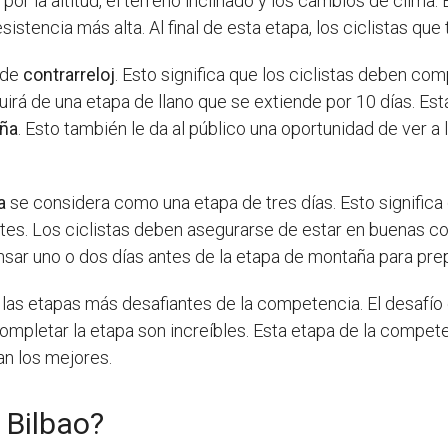
por la altitud, el terreno inclinado y los cambios de clim
resistencia más alta. Al final de esta etapa, los ciclistas qu
 de
contrarreloj
. Esto significa que los ciclistas deben com
uirá de una etapa de llano que se extiende por 10 días. E
ña
. Esto también le da al público una oportunidad de ver a 
a
se considera como una etapa de tres días. Esto significa 
tes. Los ciclistas deben asegurarse de estar en buenas co
nsar uno o dos días antes de la etapa de montaña para pre
las etapas más desafiantes de la competencia. El desafío d
completar la etapa son increíbles. Esta etapa de la compet
ran los mejores.
 Bilbao?