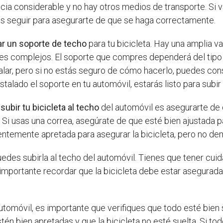
ancia considerable y no hay otros medios de transporte. Si v
es seguir para asegurarte de que se haga correctamente.
r un soporte de techo
para tu bicicleta. Hay una amplia v
s complejos. El soporte que compres dependerá del tipo d
talar, pero si no estás seguro de cómo hacerlo, puedes con
talado el soporte en tu automóvil, estarás listo para subir t
e
subir tu bicicleta al techo
del automóvil es asegurarte de q
Si usas una correa, asegúrate de que esté bien ajustada pa
entemente apretada para asegurar la bicicleta, pero no de
uedes subirla al techo del automóvil. Tienes que tener cuid
importante recordar que la bicicleta debe estar asegurada
utomóvil, es importante que verifiques que todo esté bien 
én bien apretadas y que la bicicleta no esté suelta. Si tod