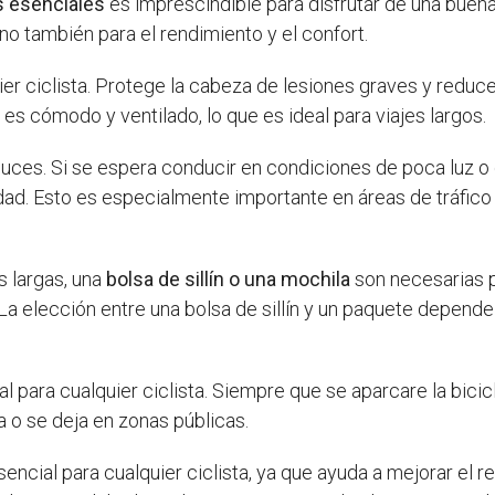
s esenciales
es imprescindible para disfrutar de una buen
no también para el rendimiento y el confort.
ier ciclista. Protege la cabeza de lesiones graves y reduc
s cómodo y ventilado, lo que es ideal para viajes largos.
luces. Si se espera conducir en condiciones de poca luz o 
lidad. Esto es especialmente importante en áreas de tráfic
s largas, una
bolsa de sillín o una mochila
son necesarias p
La elección entre una bolsa de sillín y un paquete depende
 para cualquier ciclista. Siempre que se aparcare la bicicle
 o se deja en zonas públicas.
encial para cualquier ciclista, ya que ayuda a mejorar el r