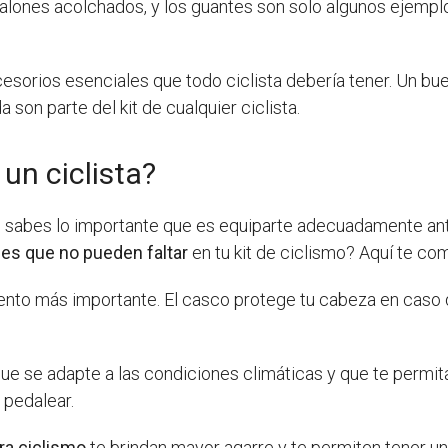
antalones acolchados, y los guantes son solo algunos ejemp
esorios esenciales que todo ciclista debería tener. Un buen
son parte del kit de cualquier ciclista.
 un ciclista?
e sabes lo importante que es equiparte adecuadamente ante
es que no pueden faltar
en tu kit de ciclismo? Aquí te co
nto más importante. El casco protege tu cabeza en caso d
ue se adapte a las condiciones climáticas y que te permit
pedalear.
ra ciclismo
te brindan mayor agarre y te permiten tener una