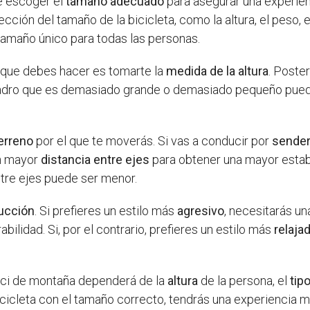
te escoger el
tamaño adecuado
para asegurar una experie
ección del tamaño de la bicicleta, como la altura, el peso, e
tamaño único para todas las personas.
o que debes hacer es tomarte la
medida de la altura
. Poste
dro que es demasiado grande o demasiado pequeño puede 
terreno
por el que te moverás. Si vas a conducir por
sender
on mayor
distancia entre ejes
para obtener una mayor estabili
entre ejes puede ser menor.
ducción
. Si prefieres un estilo más
agresivo
, necesitarás u
ilidad. Si, por el contrario, prefieres un estilo más
relaja
ici de montaña dependerá de la
altura
de la persona, el
tip
 bicicleta con el tamaño correcto, tendrás una experiencia