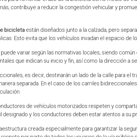
más, contribuye a reducir la congestión vehicular y promue
de bicicleta
están diseñados junto a la calzada, pero sepa
licas. Esto evita que los vehículos invadan el espacio de lo
eta puede variar según las normativas locales, siendo común
ales que indican su inicio y fin, así como la dirección a se
cionales, es decir, destinarán un lado de la calle para el tr
anera separada. En el caso de los carriles bidireccionales
culación.
onductores de vehículos motorizados respeten y comparta
il designado y los conductores deben estar atentos a su p
raestructura creada especialmente para garantizar la segur
respeto por parte de todos los usuarios de la vía pública 