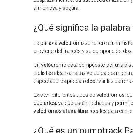
armoniosa y segura.
¿Qué significa la palabr
La palabra
velódromo
se refiere a una inst
proviene del francés y se compone de dos pa
Un
velódromo
está compuesto por una pista
ciclistas alcanzar altas velocidades mient
espectadores puedan observar las carrer
Existen diferentes tipos de
velódromos
, q
cubiertos
, ya que están techados y permite
velódromos al aire libre
, ideales para carr
¿Qué es un pumptrack P