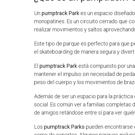
Un
pumptrack Park
es un espacio diseñado p
monopatines. Es un circuito cerrado que c
realizar movimientos y saltos aprovechand
Este tipo de parque es perfecto para que p
el skateboarding de manera segura y divert
El
pumptrack Park
está compuesto por una v
mantener el impulso sin necesidad de pedale
peso del cuerpo y los movimientos de brazo
Además de ser un espacio para la práctica 
social. Es común ver a familias completas d
de amigos retándose entre sí para ver quién 
Los
pumptrack Parks
pueden encontrarse en
como de expertos. Algunos parques incluso