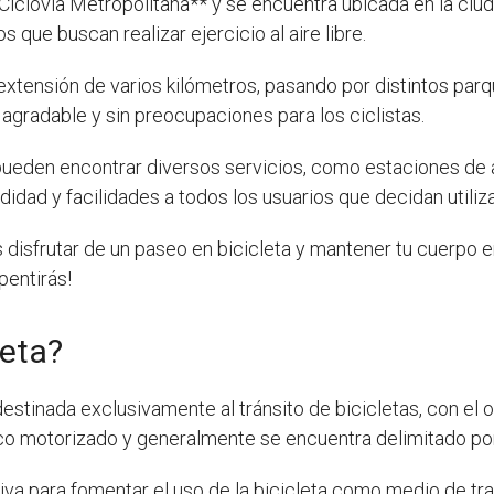
iclovía Metropolitana** y se encuentra ubicada en la ciudad
 que buscan realizar ejercicio al aire libre.
extensión de varios kilómetros, pasando por distintos parq
gradable y sin preocupaciones para los ciclistas.
ueden encontrar diversos servicios, como estaciones de a
ad y facilidades a todos los usuarios que decidan utilizar
disfrutar de un paseo en bicicleta y mantener tu cuerpo en
pentirás!
leta?
destinada exclusivamente al tránsito de bicicletas, con el 
fico motorizado y generalmente se encuentra delimitado por
ativa para fomentar el uso de la bicicleta como medio de t