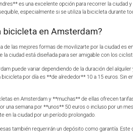
ondres** es una excelente opción para recorrer la ciudad y 
quible, especialmente si se utiliza la bicicleta durante tod
a bicicleta en Amsterdam?
 de las mejores formas de movilizarte por la ciudad es en b
e la ciudad está diseñada para ser amigable con los ciclist
rdam puede variar dependiendo de la duración del alquiler y 
 bicicleta por día es **de alrededor** 10 a 15 euros. Sin em
cletas en Amsterdam y **muchas** de ellas ofrecen tarifas 
a por una semana por **unos** 50 euros o incluso por un m
te en la ciudad por un período prolongado.
esas también requerirán un depósito como garantía. Este 