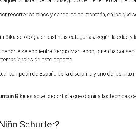
s aquel ciclista que ha conseguido vencer en el campeonat
por recorrer caminos y senderos de montaña, en los que se
in Bike
se otorga en distintas categorías, según la edad y l
deporte se encuentra Sergio Mantecón, quien ha conseguid
ternacionales de este deporte.
ctual campeón de España de la disciplina y uno de los má
ntain Bike
es aquel deportista que domina las técnicas d
 Niño Schurter?