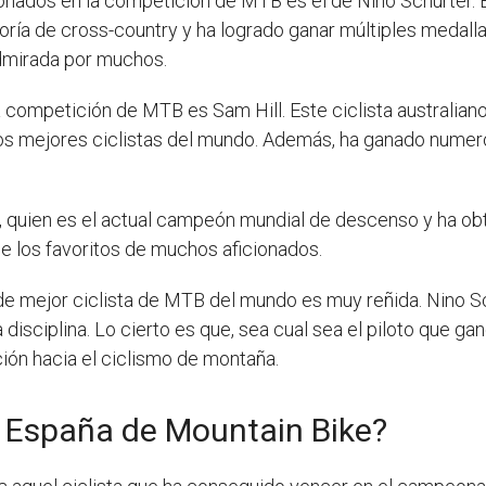
onados en la competición de MTB es el de Nino Schurter. E
ría de cross-country y ha logrado ganar múltiples medallas
dmirada por muchos.
la competición de MTB es Sam Hill. Este ciclista australi
 mejores ciclistas del mundo. Además, ha ganado numeros
, quien es el actual campeón mundial de descenso y ha obt
 de los favoritos de muchos aficionados.
 de mejor ciclista de MTB del mundo es muy reñida. Nino Sc
 disciplina. Lo cierto es que, sea cual sea el piloto que g
ión hacia el ciclismo de montaña.
 España de Mountain Bike?