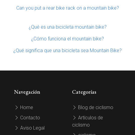
Can you put a rear bike rack on a mountain bike?
¿Qué es una bicicleta mountain bike?
¿Cómo funciona el mountain bike?
¿Qué significa que una bicicleta sea Mountain Bike?
Navegación
Categorías
Home
Blog de ciclismo
Contacto
Artículos de
ciclismo
Aviso Legal