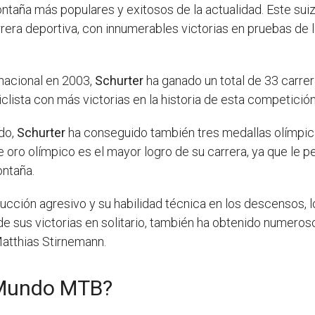
ontaña más populares y exitosos de la actualidad. Este su
rrera deportiva, con innumerables victorias en pruebas de
nacional en 2003,
Schurter
ha ganado un total de 33 carre
clista con más victorias en la historia de esta competición
do,
Schurter
ha conseguido también tres medallas olímpica
e oro olímpico es el mayor logro de su carrera, ya que le p
ontaña.
cción agresivo y su habilidad técnica en los descensos, l
sus victorias en solitario, también ha obtenido numeroso
tthias Stirnemann.
 Mundo MTB?