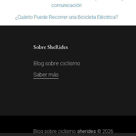
comunicación
¿Cuánto Puede Recorrer una Bicicleta Eléctrica?
Sobre SheRides
Blog sobre ciclismo.
Saber más
Blog sobre ciclismo
sherides
© 2026