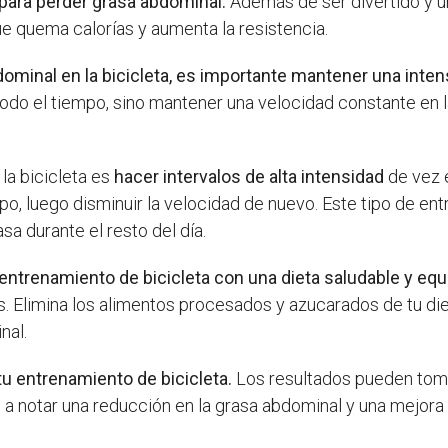
 para perder grasa abdominal.
Además de ser divertido y u
ue quema calorías y aumenta la resistencia.
dominal en la bicicleta, es importante mantener una inte
r todo el tiempo, sino mantener una velocidad constante en
la bicicleta es
hacer intervalos de alta intensidad
de vez e
o, luego disminuir la velocidad de nuevo. Este tipo de en
 durante el resto del día.
trenamiento de bicicleta con una dieta saludable y equi
s. Elimina los alimentos procesados y azucarados de tu die
nal.
 tu entrenamiento de bicicleta.
Los resultados pueden toma
a notar una reducción en la grasa abdominal y una mejora 