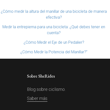
¿Cómo medir la altura del manillar de una bicicleta de manera
efectiva?
Medir la entrepierna para una bicicleta: ¿Qué debes tener en
cuenta?
¿Cómo Medir el Eje de un Pedalier?
¿Cómo Medir la Potencia del Manillar?”
Sobre SheRides
Blog sobre ciclismo.
Saber más