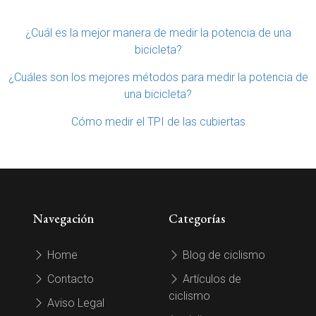
¿Cuál es la mejor manera de medir la potencia de una
bicicleta?
¿Cuáles son los mejores métodos para medir la potencia de
una bicicleta?
Cómo medir el TPI de las cubiertas
Navegación
Categorías
Home
Blog de ciclismo
Contacto
Artículos de
ciclismo
Aviso Legal