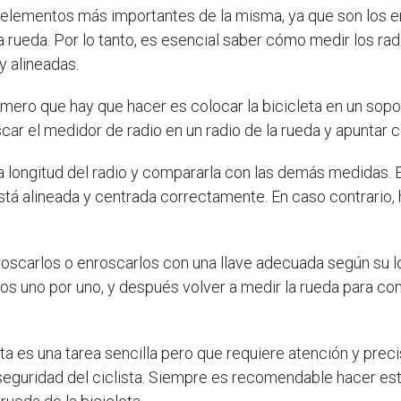
s elementos más importantes de la misma, ya que son los e
la rueda. Por lo tanto, es esencial saber cómo medir los ra
y alineadas.
primero que hay que hacer es colocar la bicicleta en un sop
ar el medidor de radio en un radio de la rueda y apuntar c
la longitud del radio y compararla con las demás medidas.
está alineada y centrada correctamente. En caso contrario, h
nroscarlos o enroscarlos con una llave adecuada según su l
dios uno por uno, y después volver a medir la rueda para c
leta es una tarea sencilla pero que requiere atención y pre
la seguridad del ciclista. Siempre es recomendable hacer e