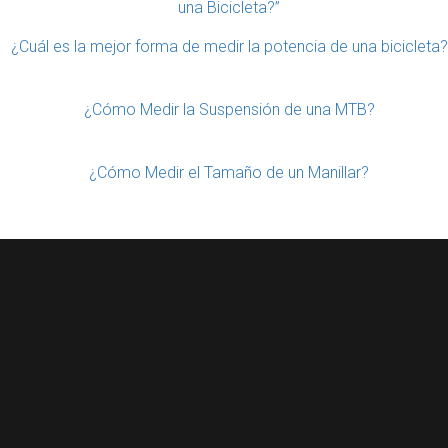
una Bicicleta?”
¿Cuál es la mejor forma de medir la potencia de una bicicleta?
¿Cómo Medir la Suspensión de una MTB?
¿Cómo Medir el Tamaño de un Manillar?