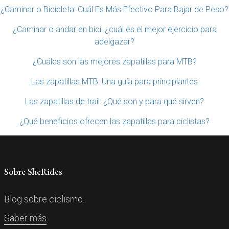
¿Caminar o Bicicleta: Cuál Es Más Efectivo Para Bajar de Peso?
¿Caminar o andar en bici: ¿cuál es el mejor ejercicio para
adelgazar?
¿Cuáles son las mejores zapatillas para MTB?
Las zapatillas MTB: Una guía para principiantes
Las zapatillas de trail: ¿Qué son y para qué sirven?
¿Qué beneficios ofrecen las zapatillas para ciclistas?
Sobre SheRides
Blog sobre ciclismo.
Saber más