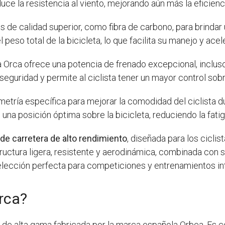
e la resistencia al viento, mejorando aún más la eficienci
 de calidad superior, como fibra de carbono, para brindar 
peso total de la bicicleta, lo que facilita su manejo y acel
a Orca ofrece una potencia de frenado excepcional, incluso
eguridad y permite al ciclista tener un mayor control sob
tría específica para mejorar la comodidad del ciclista du
 una posición óptima sobre la bicicleta, reduciendo la fati
 de carretera de alto rendimiento
, diseñada para los cicli
uctura ligera, resistente y aerodinámica, combinada con 
 elección perfecta para competiciones y entrenamientos in
rca?
a de alta gama fabricada por la marca española Orbea. Es c